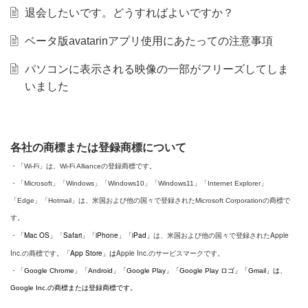
退会したいです。どうすればよいですか？
ベータ版avatarinアプリ使用にあたっての注意事項
パソコンに表示される映像の一部がフリーズしてしま
いました
各社の商標または登録商標について
・「Wi-Fi」は、Wi-Fi Allianceの登録商標です。
・
「Microsoft」
「
Windows」
「Windows10」「Windows11」「Internet Explorer」
「Edge」「Hotmail」は、米国および他の国々で登録された
Microsoft Corporationの
商標で
す。
「Mac OS」
Safari」「iPhone」「iPad」
は、
米国および他の国々で登録されたApple
・
「
Inc.の商標です。
「App Store」は
Apple Inc.のサービスマークです。
・「
Google Chrome」「Android」「Google Play」「Google Play ロゴ」「Gmail」は、
Google Inc.の商標または登録商標です。